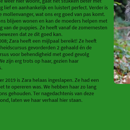
ze weer hier woont, gaat het stukken beter met
rg lief en aanhankelijk en luistert perfect. Verder is
e mollenvanger, wat ons erg goed van pas komt.
j ons blijven wonen en kan de moeders helpen met
g van de puppies. Ze heeft vanaf de zomernesten
bewezen dat ze dit goed kan.
8; Zara heeft een mijlpaal bereikt! Ze heeft
eidscursus gevorderden 2 gehaald én de
rsus voor behendigheid met goed gevolg
We zijn erg trots op haar, gezien haar
s.
r 2019 is Zara helaas ingeslapen. Ze had een
iet te opereren was. We hebben haar zo lang
j ons gehouden. Ter nagedachtenis van deze
ond, laten we haar verhaal hier staan.