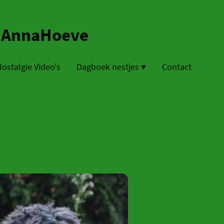
 AnnaHoeve
ostalgie Video's
Dagboek nestjes
Contact