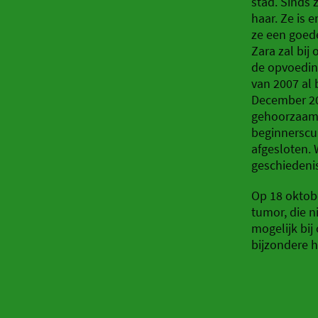
stad. Sinds 
haar. Ze is e
ze een goed
Zara zal bi
de opvoedin
van 2007 al 
December 200
gehoorzaamh
beginnerscu
afgesloten. 
geschiedeni
Op 18 oktobe
tumor, die n
mogelijk bi
bijzondere h